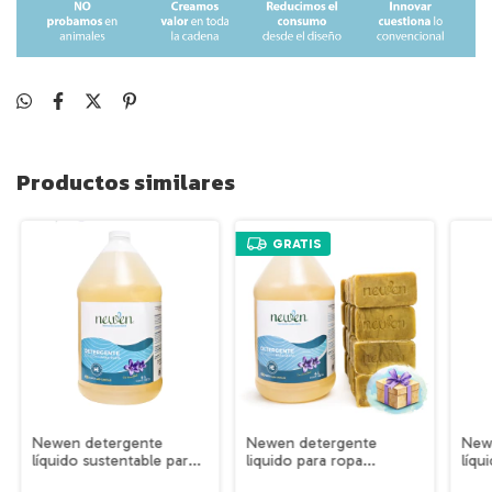
Productos similares
GRATIS
Newen detergente
Newen detergente
New
líquido sustentable para
liquido para ropa
líqu
ropa 4L
ecológico de 4L | hasta
ropa