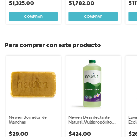
400 cargas + 20 borrador
$1,325.00
$1,782.00
$11
de manchas + REGALO
Para comprar con este producto
Newen Borrador de
Newen Desinfectante
Lava
Manchas
Natural Multipropósito
Ecol
con fragancia floral – 1
Dese
Litro
de B
$29.00
$424.00
$2