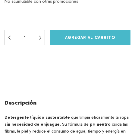
No acumulable con otras promociones
Opciones de envío
Entregas para el CP:
CAMBIAR CP
CALCULAR
Descripción
Detergente líquido sustentable
que limpia eficazmente la ropa
sin necesidad de enjuague
. Su fórmula de
pH neutro
cuida las
fibras, la piel y reduce el consumo de agua, tiempo y energía en