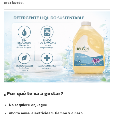
cada lavado.
¿Por qué te va a gustar?
No requiere enjuague
Ahorra
agua, electricidad, tiempo y dinero