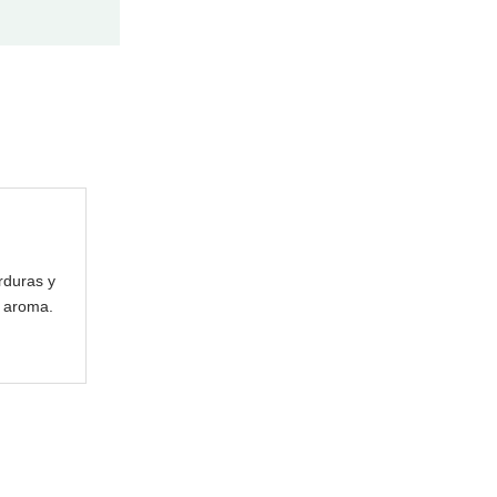
erduras y
n aroma.