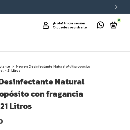
0
¡Hola!
Inicia sesión
O puedes registrarte
ctante
>
Newen Desinfectante Natural Multipropósito
al – 21 Litros
Desinfectante Natural
opósito con fragancia
 21 Litros
0