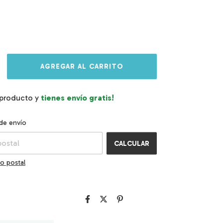
 producto y
tienes envío gratis!
l CP:
CAMBIAR CP
de envío
CALCULAR
o postal