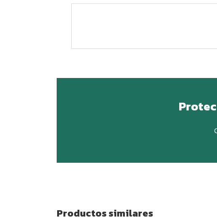
Protec
C