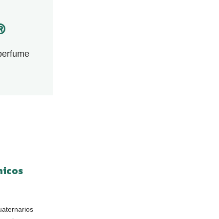
®
 perfume
micos
uaternarios