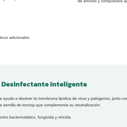
ungicida y viricida.
de amonio y compuestos ag
icos adicionales.
 Desinfectante Inteligente
ayuda a disolver la membrana lipídica de virus y patógenos, junto co
la semilla de toronja que complementa su neutralización.
ctro bacteriostático, fungicida y viricida.