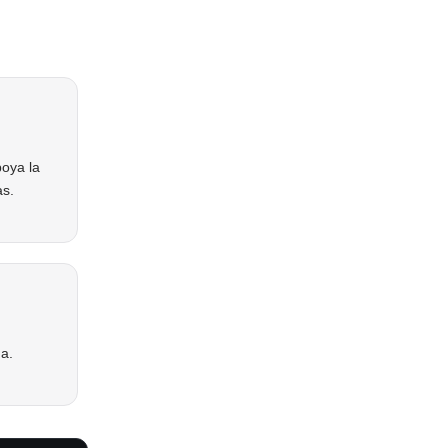
poya la
as.
da.