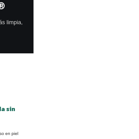
®
s limpia,
a sin
so en piel