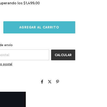
uperando los
$1,499.00
l CP:
CAMBIAR CP
de envío
CALCULAR
o postal