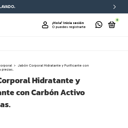
0
¡Hola!
Inicia sesión
O puedes registrarte
orporal
>
Jabón Corporal Hidratante y Purificante con
4 piezas.
Corporal Hidratante y
ante con Carbón Activo
zas.