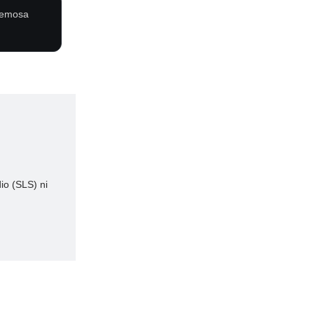
cremosa
io (SLS) ni